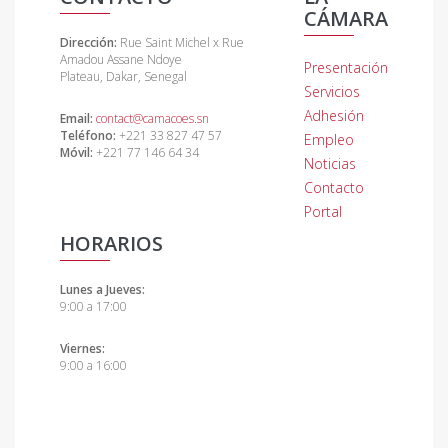
CÁMARA
Dirección:
Rue Saint Michel x Rue
Amadou Assane Ndoye
Presentación
Plateau, Dakar, Senegal
Servicios
Adhesión
Email:
contact@camacoes.sn
Teléfono:
+221 33 827 47 57
Empleo
Móvil:
+221 77 146 64 34
Noticias
Contacto
Portal
HORARIOS
Lunes a Jueves:
9:00 a 17:00
Viernes:
9:00 a 16:00