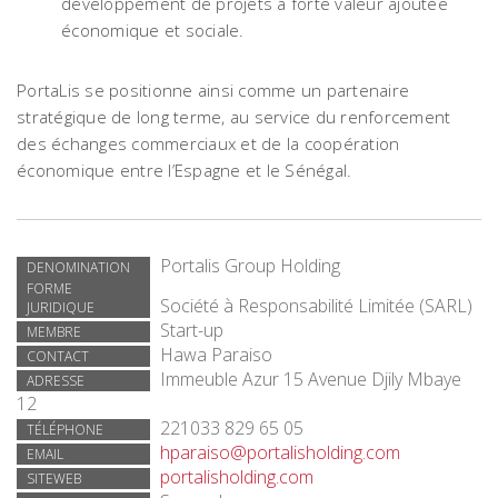
développement de projets à forte valeur ajoutée
économique et sociale.
PortaLis se positionne ainsi comme un partenaire
stratégique de long terme, au service du renforcement
des échanges commerciaux et de la coopération
économique entre l’Espagne et le Sénégal.
Portalis Group Holding
DENOMINATION
FORME
Société à Responsabilité Limitée (SARL)
JURIDIQUE
Start-up
MEMBRE
Hawa Paraiso
CONTACT
Immeuble Azur 15 Avenue Djily Mbaye
ADRESSE
12
221033 829 65 05
TÉLÉPHONE
hparaiso@portalisholding.com
EMAIL
portalisholding.com
SITEWEB