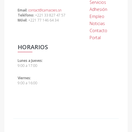
Servicios
Adhesión
Email:
contact@camacoes.sn
Teléfono:
+221 33 827 47 57
Empleo
Móvil:
+221 77 146 64 34
Noticias
Contacto
Portal
HORARIOS
Lunes a Jueves:
9:00 a 17:00
Viernes:
9:00 a 16:00